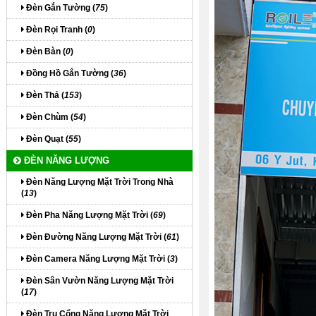
Đèn Gắn Tường (
75
)
Đèn Rọi Tranh (
0
)
Đèn Bàn (
0
)
Đồng Hồ Gắn Tường (
36
)
Đèn Thả (
153
)
Đèn Chùm (
54
)
Đèn Quạt (
55
)
ĐÈN NĂNG LƯỢNG
Đèn Năng Lượng Mặt Trời Trong Nhà
(
13
)
Đèn Pha Năng Lượng Mặt Trời (
69
)
Đèn Đường Năng Lượng Mặt Trời (
61
)
Đèn Camera Năng Lượng Mặt Trời (
3
)
Đèn Sân Vườn Năng Lượng Mặt Trời
(
17
)
Đèn Trụ Cổng Năng Lượng Mặt Trời