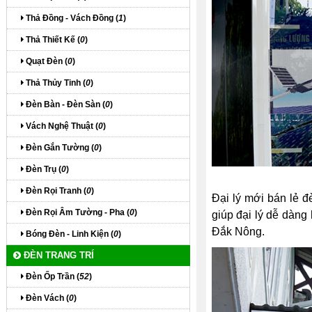
Thả Đồng - Vách Đồng (
1
)
Thả Thiết Kế (
0
)
Quạt Đèn (
0
)
Thả Thủy Tinh (
0
)
Đèn Bàn - Đèn Sàn (
0
)
Vách Nghệ Thuật (
0
)
Đèn Gắn Tường (
0
)
Đèn Trụ (
0
)
Đèn Rọi Tranh (
0
)
Đại lý mới bán lẻ đ
Đèn Rọi Âm Tường - Pha (
0
)
giúp đại lý dễ dàng
Đắk Nông.
Bóng Đèn - Linh Kiện (
0
)
ĐÈN TRANG TRÍ
Đèn Ốp Trần (
52
)
Đèn Vách (
0
)