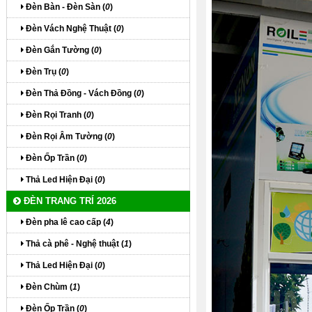
Đèn Bàn - Đèn Sàn (
0
)
Đèn Vách Nghệ Thuật (
0
)
Đèn Gắn Tường (
0
)
Đèn Trụ (
0
)
Đèn Thả Đồng - Vách Đồng (
0
)
Đèn Rọi Tranh (
0
)
Đèn Rọi Âm Tường (
0
)
Đèn Ốp Trần (
0
)
Thả Led Hiện Đại (
0
)
ĐÈN TRANG TRÍ 2026
Đèn pha lê cao cấp (
4
)
Thả cà phê - Nghệ thuật (
1
)
Thả Led Hiện Đại (
0
)
Đèn Chùm (
1
)
Đèn Ốp Trần (
0
)