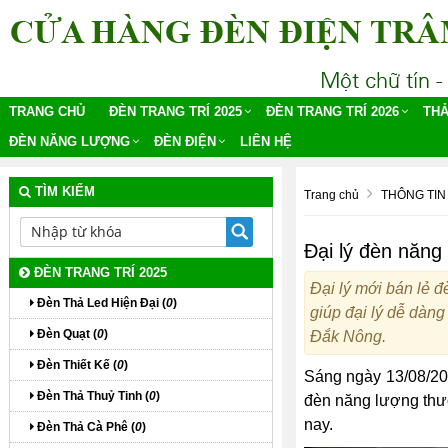
TRANG CHỦ
ĐÈN TRANG TRÍ 2025
ĐÈN TRANG TRÍ 2026
THẢ
ĐÈN NĂNG LƯỢNG
ĐÈN ĐIỆN
LIÊN HỆ
TÌM KIẾM
Trang chủ
THÔNG TIN 
Đại lý đèn năng
ĐÈN TRANG TRÍ 2025
Đại lý mới bán lẻ đè
Đèn Thả Led Hiện Đại (
0
)
giúp đại lý dễ dàn
Đèn Quạt (
0
)
Đắk Nông.
Đèn Thiết Kế (
0
)
Sáng ngày 13/08/2
Đèn Thả Thuỷ Tinh (
0
)
đèn năng lượng th
nay.
Đèn Thả Cà Phê (
0
)