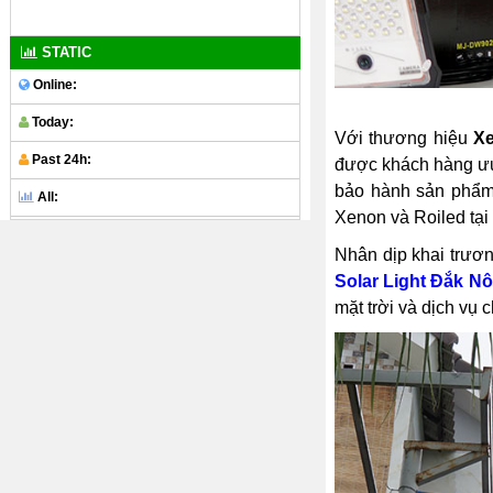
STATIC
Online:
Today:
Với thương hiệu
X
Past 24h:
được khách hàng ưu 
bảo hành sản phẩm 
All:
Xenon và Roiled tại 
Nhân dịp khai trươ
Solar Light Đắk N
mặt trời và dịch vụ