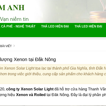
 CÀ PHÊ - NGHỆ THUẬT
THẢ LED HIỆN ĐẠI
THẢ LED HIỆN ĐẠI
BÀI VIẾT
 lượng Xenon tại Đắk Nông
n Xenon Solar Light tọa lạc tại thành phố Gia Nghĩa, tỉnh Đắk Nôn
g hơn trong việc giới thiệu, cung cấp sản phẩm cho khách hàng
020,
công ty Xenon Solar Light
đã hỗ trợ cửa hàng Thanh Vân 
ương hiệu
Xenon và Roiled
tại Đăk Nông. Đây là đại lý phân p