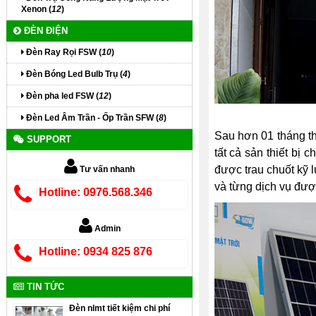
Xenon (
12
)
ĐÈN ĐIỆN
Đèn Ray Rọi FSW (
10
)
Đèn Bóng Led Bulb Trụ (
4
)
Đèn pha led FSW (
12
)
Đèn Led Âm Trần - Ốp Trần SFW (
8
)
Sau hơn 01 tháng thi
SUPPORT
tất cả sản thiết bị
được trau chuốt kỹ 
Tư vấn nhanh
và từng dịch vụ đượ
Hotline: 0976.568.346
Admin
Hotline: 0934 825 876
TIN TỨC
Đèn nlmt tiết kiệm chi phí