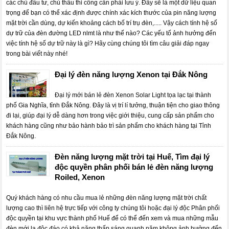
các chủ đầu tư, chủ thầu thi công cần phải lưu ý. Đây sẽ là một dữ liệu quan
trọng để bạn có thể xác định được chính xác kích thước của pin năng lượng
mặt trời cần dùng, dự kiến khoảng cách bố trí trụ đèn,..... Vậy cách tính hệ số
dự trữ của đèn đường LED nlmt là như thế nào? Các yếu tố ảnh hưởng đến
việc tính hệ số dự trữ này là gì? Hãy cùng chúng tôi tìm câu giải đáp ngay
trong bài viết này nhé!
Đại lý đèn năng lượng Xenon tại Đắk Nông
Đại lý mới bán lẻ đèn Xenon Solar Light tọa lạc tại thành
phố Gia Nghĩa, tỉnh Đắk Nông. Đây là vị trí lí tưởng, thuận tiện cho giao thông
đi lại, giúp đại lý dễ dàng hơn trong việc giới thiệu, cung cấp sản phẩm cho
khách hàng cũng như bảo hành bảo trì sản phẩm cho khách hàng tại Tỉnh
Đắk Nông.
Đèn năng lượng mặt trời tại Huế, Tìm đại lý
độc quyền phân phối bán lẻ đèn năng lượng
Roiled, Xenon
Quý khách hàng có nhu cầu mua lẻ những đèn năng lượng mặt trời chất
lượng cao thì liên hệ trực tiếp với công ty chúng tôi hoặc đại lý độc Phân phối
độc quyền tại khu vực thành phố Huế để có thể đến xem và mua những mẫu
đèn mới lạ độc đáo có khả năng thấp sáng quanh năm không ảnh hưởng đến