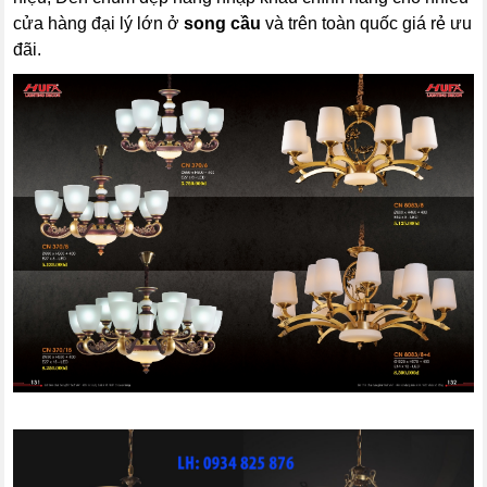
cửa hàng đại lý lớn ở
song cầu
và trên toàn quốc giá rẻ ưu
đãi.