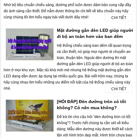
Nhờ bộ tiêu chuẩn chiếu sáng, đường phố luôn được đảm bảo cung cấp đầy
đủ ánh sáng cần thiết. Để nắm được thông tin chi tiết về tiêu chuẩn này hãy
cùng chúng tôi tìm hiểu ngay bài viết dưới đây nhé!
CHI TIẾT
Mặt đường gắn đèn LED giúp người
đi bộ an toàn hơn vào ban đêm
Hệ thống chiếu sáng ban đêm rất quan trọng
và cần thiết, nó giúp mọi người di chuyển an
toàn, thuận tiện. Ngoài đèn đường thì mặt
đường gắn đèn LED giúp người đi bộ an toàn
hơn ở mọi khu vực. Mặc dù khá mới mẻ nhưng hệ thống mặt đường gắn đèn
LED đang dần được áp dụng tại nhiều quốc gia. Bài viết hôm nay, chúng ta
hãy cùng nhau tìm hiểu những ưu điểm nổi bật của hệ thống chiếu sáng này
nhé.
CHI TIẾT
[HỎI ĐÁP] Đèn đường tròn có tốt
không? Có nên mua không?
Để trả lời cho câu hỏi “đèn đường tròn có tốt
không”? Trước hết chúng ta cần xét về kiểu
dáng. Mẫu đèn đường này được thiết kế cách
tân với hình tròn đẹp mắt. Hình tròn chưa bao