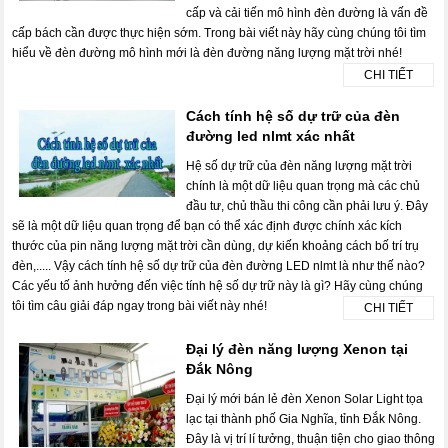
cấp và cải tiến mô hình đèn đường là vấn đề
cấp bách cần được thực hiện sớm. Trong bài viết này hãy cùng chúng tôi tìm
hiểu về đèn đường mô hình mới là đèn đường năng lượng mặt trời nhé!
CHI TIẾT
Cách tính hệ số dự trữ của đèn
đường led nlmt xác nhất
Hệ số dự trữ của đèn năng lượng mặt trời
chính là một dữ liệu quan trọng mà các chủ
đầu tư, chủ thầu thi công cần phải lưu ý. Đây
sẽ là một dữ liệu quan trọng để bạn có thể xác định được chính xác kích
thước của pin năng lượng mặt trời cần dùng, dự kiến khoảng cách bố trí trụ
đèn,..... Vậy cách tính hệ số dự trữ của đèn đường LED nlmt là như thế nào?
Các yếu tố ảnh hưởng đến việc tính hệ số dự trữ này là gì? Hãy cùng chúng
tôi tìm câu giải đáp ngay trong bài viết này nhé!
CHI TIẾT
Đại lý đèn năng lượng Xenon tại
Đắk Nông
Đại lý mới bán lẻ đèn Xenon Solar Light tọa
lạc tại thành phố Gia Nghĩa, tỉnh Đắk Nông.
Đây là vị trí lí tưởng, thuận tiện cho giao thông