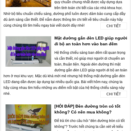
quy chuẩn chung nhất được xây dựng dựa
trên tính toán chi tiết của các nhà khoa học.
Nhờ bộ tiêu chuẩn chiếu sáng, đường phố luôn được đảm bảo cung cấp đầy
đủ ánh sáng cần thiết. Để nắm được thông tin chi tiết về tiêu chuẩn này hãy
cùng chúng tôi tìm hiểu ngay bài viết dưới đây nhé!
CHI TIẾT
Mặt đường gắn đèn LED giúp người
đi bộ an toàn hơn vào ban đêm
Hệ thống chiếu sáng ban đêm rất quan trọng
và cần thiết, nó giúp mọi người di chuyển an
toàn, thuận tiện. Ngoài đèn đường thì mặt
đường gắn đèn LED giúp người đi bộ an toàn
hơn ở mọi khu vực. Mặc dù khá mới mẻ nhưng hệ thống mặt đường gắn đèn
LED đang dần được áp dụng tại nhiều quốc gia. Bài viết hôm nay, chúng ta
hãy cùng nhau tìm hiểu những ưu điểm nổi bật của hệ thống chiếu sáng này
nhé.
CHI TIẾT
[HỎI ĐÁP] Đèn đường tròn có tốt
không? Có nên mua không?
Để trả lời cho câu hỏi “đèn đường tròn có tốt
không”? Trước hết chúng ta cần xét về kiểu