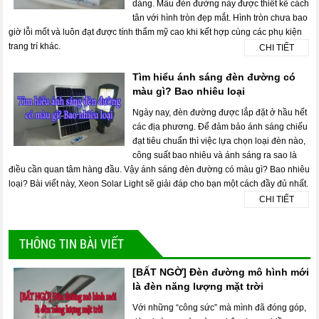
dáng. Mẫu đèn đường này được thiết kế cách
tân với hình tròn đẹp mắt. Hình tròn chưa bao
giờ lỗi mốt và luôn đạt được tính thẩm mỹ cao khi kết hợp cùng các phụ kiện
trang trí khác.
CHI TIẾT
Tìm hiểu ánh sáng đèn đường có
màu gì? Bao nhiêu loại
Ngày nay, đèn đường được lắp đặt ở hầu hết
các địa phương. Để đảm bảo ánh sáng chiếu
đạt tiêu chuẩn thì việc lựa chọn loại đèn nào,
công suất bao nhiêu và ánh sáng ra sao là
điều cần quan tâm hàng đầu. Vậy ánh sáng đèn đường có màu gì? Bao nhiêu
loại? Bài viết này, Xeon Solar Light sẽ giải đáp cho bạn một cách đầy đủ nhất.
CHI TIẾT
THÔNG TIN BÀI VIẾT
[BẤT NGỜ] Đèn đường mô hình mới
là đèn năng lượng mặt trời
Với những “công sức” mà mình đã đóng góp,