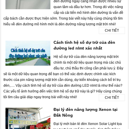
đèn đường ngày càng nhận được nhiều sự
quan tâm và đầu tư hơn. Trong đó việc nâng
cấp và cải tiến mô hình đèn đường là vấn đề
cấp bách cần được thực hiện sớm. Trong bài viết này hãy cùng chúng tôi tìm
hiểu về đèn đường mô hình mới là đèn đường năng lượng mặt trời nhé!
CHI TIẾT
Cách tính hệ số dự trữ của đèn
đường led nlmt xác nhất
Hệ số dự trữ của đèn năng lượng mặt trời
chính là một dữ liệu quan trọng mà các chủ
đầu tư, chủ thầu thi công cần phải lưu ý. Đây
sẽ là một dữ liệu quan trọng để bạn có thể xác định được chính xác kích
thước của pin năng lượng mặt trời cần dùng, dự kiến khoảng cách bố trí trụ
đèn,..... Vậy cách tính hệ số dự trữ của đèn đường LED nlmt là như thế nào?
Các yếu tố ảnh hưởng đến việc tính hệ số dự trữ này là gì? Hãy cùng chúng
tôi tìm câu giải đáp ngay trong bài viết này nhé!
CHI TIẾT
Đại lý đèn năng lượng Xenon tại
Đắk Nông
Đại lý mới bán lẻ đèn Xenon Solar Light tọa