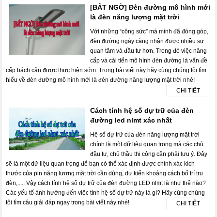
[BẤT NGỜ] Đèn đường mô hình mới
là đèn năng lượng mặt trời
Với những “công sức” mà mình đã đóng góp,
đèn đường ngày càng nhận được nhiều sự
quan tâm và đầu tư hơn. Trong đó việc nâng
cấp và cải tiến mô hình đèn đường là vấn đề
cấp bách cần được thực hiện sớm. Trong bài viết này hãy cùng chúng tôi tìm
hiểu về đèn đường mô hình mới là đèn đường năng lượng mặt trời nhé!
CHI TIẾT
Cách tính hệ số dự trữ của đèn
đường led nlmt xác nhất
Hệ số dự trữ của đèn năng lượng mặt trời
chính là một dữ liệu quan trọng mà các chủ
đầu tư, chủ thầu thi công cần phải lưu ý. Đây
sẽ là một dữ liệu quan trọng để bạn có thể xác định được chính xác kích
thước của pin năng lượng mặt trời cần dùng, dự kiến khoảng cách bố trí trụ
đèn,..... Vậy cách tính hệ số dự trữ của đèn đường LED nlmt là như thế nào?
Các yếu tố ảnh hưởng đến việc tính hệ số dự trữ này là gì? Hãy cùng chúng
tôi tìm câu giải đáp ngay trong bài viết này nhé!
CHI TIẾT